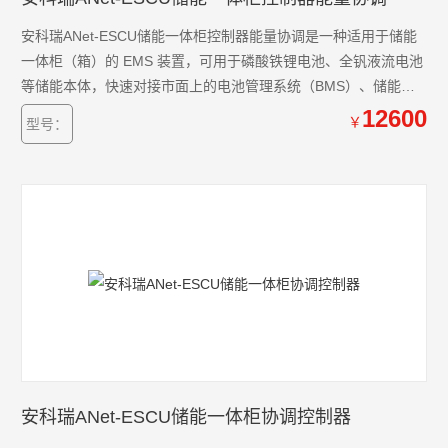
安科瑞ANet-ESCU储能一体柜控制器能量协调是一种适用于储能
一体柜（箱）的 EMS 装置，可用于磷酸铁锂电池、全钒液流电池
等储能本体，快速对接市面上的电池管理系统（BMS）、储能逆
变器（PCS）、电量计量、动力环境、消防储能柜内数据的统一
12600
￥
型号：
采集、存储。其具备监视控制、能量协调、联动保护、经济优化
增效等功能。
安科瑞ANet-ESCU储能一体柜协调控制器