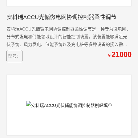
安科瑞ACCU光储微电网协调控制器柔性调节
安科瑞ACCU光储微电网协调控制器柔性调节是一种专为微电网、
分布式发电和储能领域设计的智能控制装置。该装置能够满足光
伏系统、风力发电、储能系统以及充电桩等多种设备的接入需
求。通过全天候的数据采集和分析，智能协调控制器能够实时监
21000
￥
型号：
控光伏、风能、储能系统及充电桩的运行状态和健康状况。在此
基础上，系统以安全、经济和优化运行为目标，制定并执行控制
策略，对微电网进行精确的调节和控制。