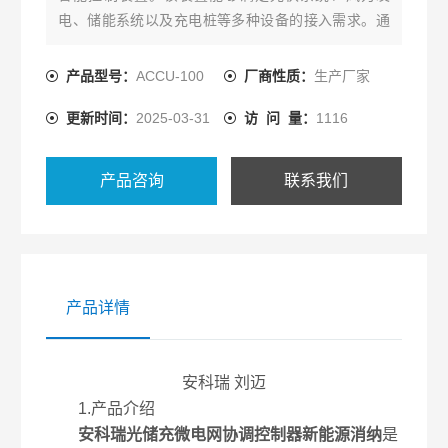
电、储能系统以及充电桩等多种设备的接入需求。通
过全天候的数据采集和分析，智能协调控制器能够实
时监控光伏、风能、储能系统及充电桩的运行状态和
产品型号：
ACCU-100
厂商性质：
生产厂家
健康状况。在此基础上，系统以安全、经济和优化运
更新时间：
2025-03-31
访 问 量：
1116
行为目标，制定并执行控制策略，对微电网进行精确
的调节和控制。
产品咨询
联系我们
产品详情
安科瑞 刘迈
1.产品介绍
安科瑞光储充微电网协调控制器新能源消纳
是