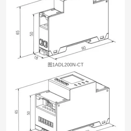
图1ADL200N-CT