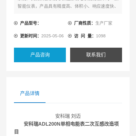
智能仪表，产品具有精度高、体积小、响应速度快、
安装方便等优点。防逆流监控电表 光伏发电防止电流
倒流
产品型号：
厂商性质：
生产厂家
更新时间：
2025-05-06
访 问 量：
1098
产品咨询
联系我们
产品详情
安科瑞 刘迈
安科瑞ADL200N单相电能表二次互感改造项
目