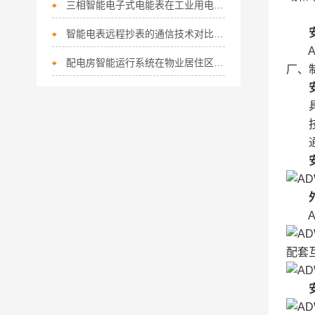
三相智能电子式电能表在工业用电计量中的高精度与多功能优势
智能电表远程抄表的通信技术对比：NB-IoT vs LoRa vs 4G，哪种更稳定？
AD
配电房智能运行系统在物业居住区中的设计与应用
厂、
具体型
技术要求
通讯
AD
配套