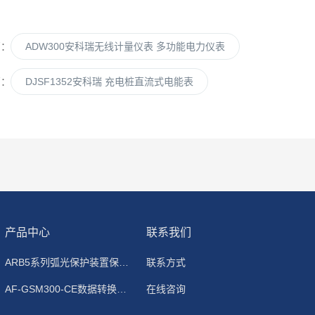
篇：
ADW300安科瑞无线计量仪表 多功能电力仪表
篇：
DJSF1352安科瑞 充电桩直流式电能表
产品中心
联系我们
ARB5系列弧光保护装置保护功能原理
联系方式
AF-GSM300-CE数据转换模块
在线咨询