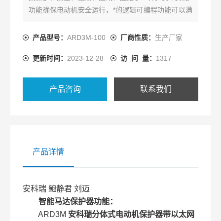
功能确保电动机安全运行，*的逻辑可编程功能可以满
足各种控制要求，多种可选配的通讯方式适应现场不
同的总线通讯需求，是工业智能化的理想选择。
产品型号：
ARD3M-100
厂商性质：
生产厂家
该产品采用分体式结构，由主体、显示单元、互感器
更新时间：
2023-12-28
访 问 量：
1317
和选配的通讯模块组成，体积小巧、结构紧凑、接线
简单，可适应各种柜体的安装
产品咨询
联系我们
产品详情
安科瑞 鲍静君 刘迈
智能马达保护器
功能：
ARD3M
安科瑞分体式电动机保护器带以太网