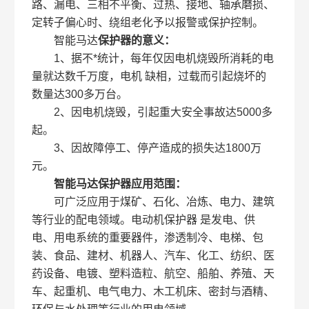
路、漏电、三相不平衡、过热、接地、轴承磨损、
定转子偏心时、绕组老化予以报警或保护控制。
智能马达
保护器的意义：
1、据不*统计，每年仅因电机烧毁所消耗的电
量就达数千万度，电机 缺相，过载而引起烧坏的
数量达300多万台。
2、因电机烧毁，引起重大安全事故达5000多
起。
3、因故障停工、停产造成的损失达1800万
元。
智能马达保护器
应用范围：
可广泛应用于煤矿、石化、冶炼、电力、建筑
等行业的配电领域。电动机保护器 是发电、供
电、用电系统的重要器件，渗透制冷、电梯、包
装、食品、建材、机器人、汽车、化工、纺织、医
药设备、电镀、塑料造粒、航空、船舶、养殖、天
车、起重机、电气电力、木工机床、密封与酒精、