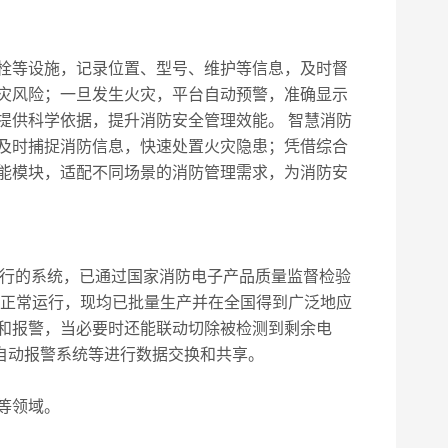
栓等设施，记录位置、型号、维护等信息，及时督
灾风险；一旦发生火灾，平台自动预警，准确显示
提供科学依据，提升消防安全管理效能。 智慧消防
及时捕捉消防信息，快速处置火灾隐患；凭借综合
能模块，适配不同场景的消防管理需求，为消防安
立运行的系统，已通过国家消防电子产品质量监督检验
全正常运行，现均已批量生产并在全国得到广泛地应
和报警，当必要时还能联动切除被检测到剩余电
灾自动报警系统等进行数据交换和共享。
等领域。