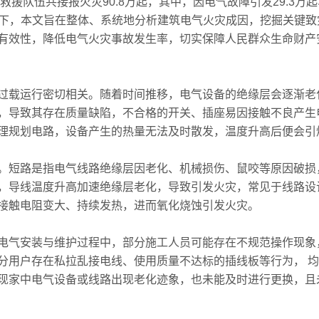
队伍共接报火灾90.8万起，其中，因电气故障引发29.3万起
背景下，本文旨在整体、系统地分析建筑电气火灾成因，挖掘关键
有效性，降低电气火灾事故发生率，切实保障人民群众生命财产
载运行密切相关。随着时间推移，电气设备的绝缘层会逐渐老
，导致其存在质量缺陷，不合格的开关、插座易因接触不良产生
理规划电路，设备产生的热量无法及时散发，温度升高后便会引燃
短路是指电气线路绝缘层因老化、机械损伤、鼠咬等原因破损
，导线温度升高加速绝缘层老化，导致引发火灾，常见于线路设
接触电阻变大、持续发热，进而氧化烧蚀引发火灾。
气安装与维护过程中，部分施工人员可能存在不规范操作现象
分用户存在私拉乱接电线、使用质量不达标的插线板等行为， 
现家中电气设备或线路出现老化迹象，也未能及时进行更换，且