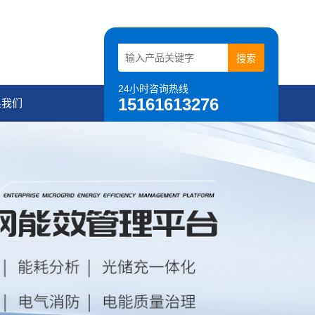
24小时咨询热线
15161613276
系我们