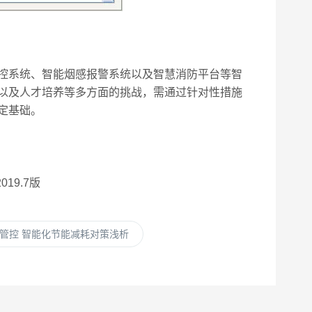
控系统、智能烟感报警系统以及智慧消防平台等智
以及人才培养等多方面的挑战，需通过针对性措施
定基础。
9.7版
管控 智能化节能减耗对策浅析