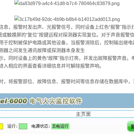
，报警时发出声、光报警信号，同时设备上红色“报警"指示
钮或触摸屏的“复位"按键远程对探测器实现复位。对于声音报警信
于控制被保护电路或其他设备，当报警消除后，控制输出继电
器之间发生通讯故障或探测器本身发生
同时设备上的黄色“故障"指示灯亮，并发出故障报警声音。
进入相应的界面查看详细信息并可解除报警声响。
，将报警部位、故障信息、报警时间等信息存储在数据库中，