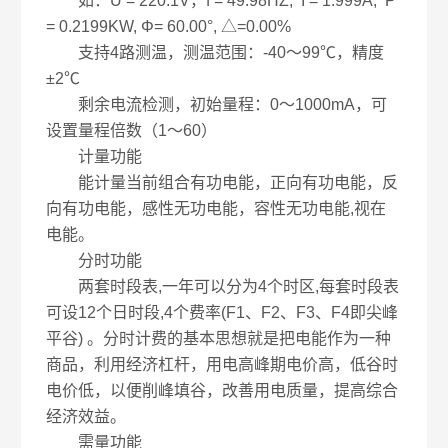
如：U = 220.1V，f = 49.98HZ, I = 1.999A, P
= 0.2199KW, Φ= 60.00°, △=0.00%
支持4路测温，测温范围：-40～99℃，精度
±2℃
剩余电流检测，初始量程：0～1000mA，可
设置量程倍数（1～60）
计量功能
能计量当前组合有功电能，正向有功电能，反
向有功电能，感性无功电能，容性无功电能,视在
电能。
分时功能
两套时段表,一年可以分为4个时区,每套时段表
可设12个日时段,4个费率(F1、F2、F3、F4即尖峰
平谷) 。分时计费的基本思想就是把电能作为一种
商品，利用经济杠杆，用电高峰期电价高，低谷时
电价低，以便削峰填谷，改善用电质量，提高综合
经济效益。
需量功能