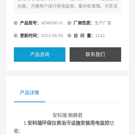
功能，方便用户进行用电监测、集抄和管理。可灵活
安装于配电箱内，实现对不同区域和不同负荷的分项
电能计量，统计和分析。
产品型号：
ADW300-HJ-D36-4GU
厂商性质：
生产厂家
更新时间：
2023-06-05
访 问 量：
1242
产品咨询
联系我们
产品详情
安科瑞 鲍静君
1.
安科瑞环保仪表治污设施安装用电监控
功
能：