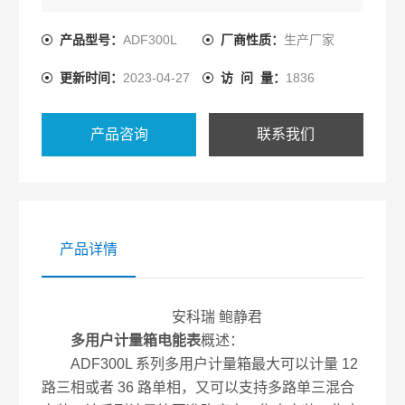
装、集中管理优势。可以同时计量12户三相、36户单
相、单/三相回路混合用电状况。
产品型号：
ADF300L
厂商性质：
生产厂家
更新时间：
2023-04-27
访 问 量：
1836
产品咨询
联系我们
产品详情
安科瑞 鲍静君
多用户计量箱电能表
概述：
ADF300L 系列多用户计量箱最大可以计量 12
路三相或者 36 路单相，又可以支持多路单三混合