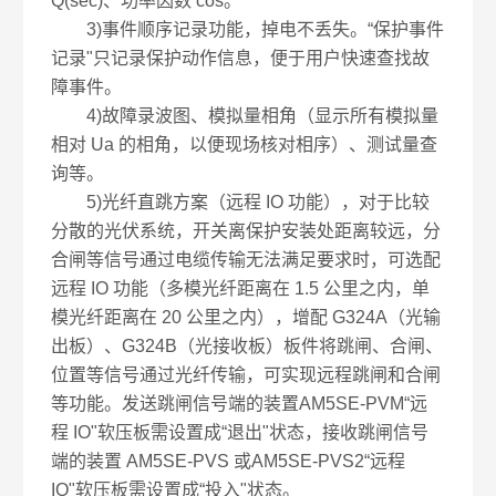
Q(sec)、功率因数 cos。
3)事件顺序记录功能，掉电不丢失。“保护事件
记录"只记录保护动作信息，便于用户快速查找故
障事件。
4)故障录波图、模拟量相角（显示所有模拟量
相对 Ua 的相角，以便现场核对相序）、测试量查
询等。
5)光纤直跳方案（远程 IO 功能），对于比较
分散的光伏系统，开关离保护安装处距离较远，分
合闸等信号通过电缆传输无法满足要求时，可选配
远程 IO 功能（多模光纤距离在 1.5 公里之内，单
模光纤距离在 20 公里之内），增配 G324A（光输
出板）、G324B（光接收板）板件将跳闸、合闸、
位置等信号通过光纤传输，可实现远程跳闸和合闸
等功能。发送跳闸信号端的装置AM5SE-PVM“远
程 IO"软压板需设置成“退出"状态，接收跳闸信号
端的装置 AM5SE-PVS 或AM5SE-PVS2“远程
IO"软压板需设置成“投入"状态。