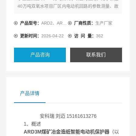
40万吨双氧水项目厂区内电动机回路的参数测量、故
障保护、起停控制以及后台通讯，为该车间的安全、
稳定生产保驾护航。
产品型号：
ARD2、ARD2F、ARD3、ARD3T
厂商性质：
生产厂家
更新时间：
2026-04-22
访 问 量：
362
产品咨询
联系我们
产品详情
安科瑞 刘迈 15161613276
1、概述
ARD3M煤矿冶金造纸智能电动机保护器
（以