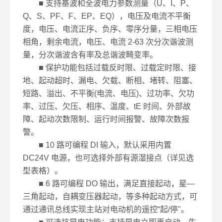
■ 支持基波和全波电力参数测量（U、I、P、
Q、S、PF、F、EP、EQ），电压及电流不平衡
度，电压、电流正序、负序、零序分量，三相电压
相角，剩余电流，电压、电流 2-63 次分次谐波测
量，分次谐波含有率及总谐波畸变率。
■ 保护功能包括过载反时限、过载定时限、接
地、起动超时、漏电、欠载、断相、堵转、阻塞、
短路、溢出、不平衡(电流、电压)、过功率、欠功
率、过压、欠压、相序、温度、tE 时间、外部故
障、起动次数限制、运行时间报警、故障次数报
警。
■ 10 路可编程 DI 输入，默认采用内置
DC24V 电源，也可选择外部有源湿接点（详见选
型表格）。
■ 6 路可编程 DO 输出，满足直接起动，星—
三角起动，自耦变压器起动，等多种起动方式，可
通过通讯总线实现主站对电动机的遥控“起/停"。