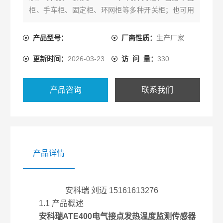
柜、手车柜、固定柜、环网柜等多种开关柜；也可用
于 0.4kV 低压柜，包括固定柜，抽屉柜等。无线测温
传感器可安装于柜内任何发热点上，利用无线数据传
产品型号：
厂商性质：
生产厂家
输技术实时发送监测数据，再通过接收装置将温度数
更新时间：
2026-03-23
访 问 量：
330
据传输到显示装置或者远程监控系统。
产品咨询
联系我们
产品详情
安科瑞 刘迈 15161613276
1.1 产品概述
安科瑞ATE400电气接点发热温度监测传感器