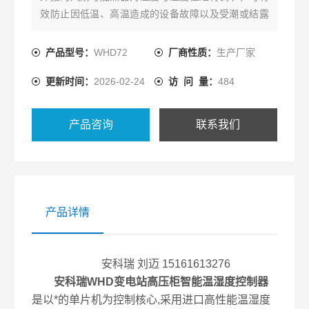
效防止因低温、高温造成的设备故障以及受潮或结露
引起的爬电、闪络事故的发生。
产品型号：
WHD72
厂商性质：
生产厂家
更新时间：
2026-02-24
访 问 量：
484
产品咨询
联系我们
产品详情
安科瑞 刘迈 15161613276
安科瑞WHD变电站高压柜智能温湿度控制器
是以*的单片机为控制核心,采用进口高性能温湿度