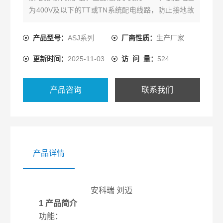
为400V及以下的TT或TN系统配电线路，防止接地故
障电流引起的设备和电气火灾事故，也可用于对人身
触电危险提供间接接触保护。
产品型号：
ASJ系列
厂商性质：
生产厂家
更新时间：
2025-11-03
访 问 量：
524
产品咨询
联系我们
产品详情
安科瑞 刘迈
1 产品简介
功能：