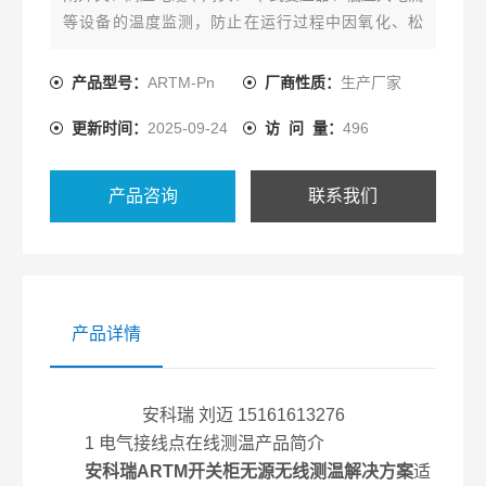
等设备的温度监测，防止在运行过程中因氧化、松
动、灰尘等因素造成接点接触电阻过大而发热成为安
全隐患，提高设备安全保障，及时、持续、准确反映
产品型号：
ARTM-Pn
厂商性质：
生产厂家
设备运行状态，降低设备事故率。
更新时间：
2025-09-24
访 问 量：
496
产品咨询
联系我们
产品详情
安科瑞 刘迈 15161613276
1 电气接线点在线测温产品简介
安科瑞ARTM开关柜无源无线测温解决方案
适