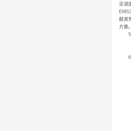
足调
EM
献类
方案
5.
6.