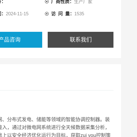
号：
厂商性质：
生产厂家
电网进行精确的调节和控制。
间：
2024-11-15
访 问 量：
1535
产品咨询
联系我们
网、分布式发电、储能等领域的智能协调控制器。装
接入，通过对微电网系统进行全天候数据采集分析，
以安全经济优化运行为目标，获取zui you控制策