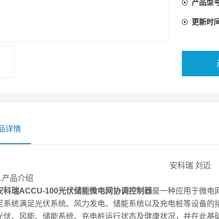
产品型
略，对微
更新时
品详情
安科瑞 刘迈
1.产品介绍
安科瑞ACCU-100光伏储能微电网协调控制器
是一种应用于微电
足系统满足光伏系统、风力发电、储能系统以及充电桩等设备的
光伏、风能、储能系统、充电桩运行状态及健康状况，并在此基础上