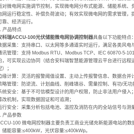
而对微电网实施调节控制，实现微电网分布式能源、储能系统、
电网运行稳定性、补偿负荷波动；有效实现微电网的需求管理，
可靠、经济运行。
 产品特点
安科瑞ACCU-100光伏储能微电网协调控制器
具备以下功能特点
采集：支持串口、以太网等多通道实时运行，满足各类风电与
：支持 Modbus RTU、Modbus TCP、IEC 60870-5-101、I
约，可实现云边协同（结合安科瑞智慧能源管理云平台进行远程运维
配）；
计算：灵活的报警阈值设置、主动上传报警信息、数据合并计算
管理：防逆流、计划曲线、削峰填谷、需量控制、有功/无功控
安全：基于不可信模型设计的用户权限，防止非法用户侵入；
篡改机制，实现数据固证和可追溯；
安全：采集分析包括电池、温控及消防在内的全站信号与测量
3. 产品参数
CU-100 微电网控制器主要负责工商业光储充新能源电站的
储能容量:≤400kW，光伏容量:≤400kWp。