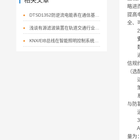
相关文章
略进
提高
DTSD1352防逆流电能表在通信基站光伏储能场景中的应用
全、
浅谈有源滤波装置在轨道交通行业的应用与选型
2.
KNX/EIB总线在智能照明控制系统的应用
数据
通讯管理
信规
（选
边缘
策略
系统
与防
运行
AC
量为：