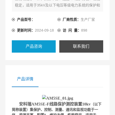
稳定，适用于35kV及以下电压等级电力系统的保护和
测控，实现进线、主变、配电变、电动机、电容器、
母联、PT等保护。应用领域覆盖电力、水利、交通、
产品型号：
厂商性质：
生产厂家
石油、化工、煤炭、冶金等行业。
更新时间：
2024-09-18
访 问 量：
898
产品咨询
联系我们
产品详情
安科瑞AM5SE-F线路保护测控装置10kv
（以下
简称装置）集保护、控制、测量、通讯和监视功能于一