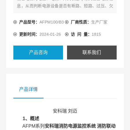
息，从而判断电源设备是否有断路、短路、过压、欠
压、缺相、错相以及过流（过载）等故障信息并报
警、记录的监控系统。
产品型号：
AFPM100/B3
厂商性质：
生产厂家
更新时间：
2024-01-26
访 问 量：
1815
产品咨询
联系我们
产品详情
安科瑞 刘迈
1、概述
AFPM系列
安科瑞消防电源监控系统 消防联动