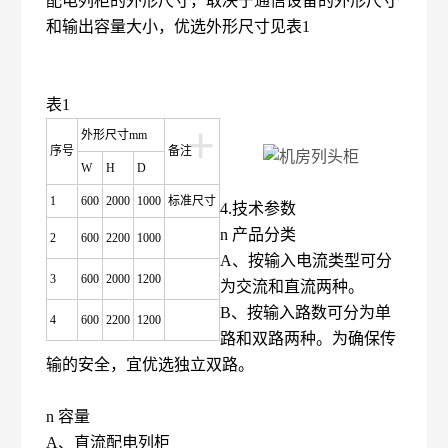
配电列柜的外形尺寸，取决于通信设备的外形尺寸
和输出容量大小，优选外形尺寸见表1
表1
+
外形尺寸mm
序号
备注
W
H
D
1
600
2000
1000
标准尺寸
4.技术参数
n 产品分类
2
600
2200
1000
A、按输入电流类型可分
3
600
2000
1200
为交流和直流两种。
B、按输入路数可分为单
4
600
2200
1200
路和双路两种。为确保传
输的安全，宜优选独立双路。
n 容量
A、直流配电列柜