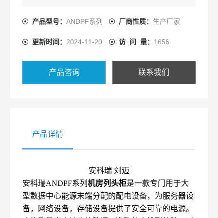
时时记录设备能耗、通过显示单元和通讯上传至后台
动力环境控制系统。
产品型号：
ANDPF系列
厂商性质：
生产厂家
更新时间：
2024-11-20
访 问 量：
1656
产品咨询
联系我们
产品详情
安科瑞 刘迈
安科瑞ANDPF系列
机房列头柜
是一款专门用于大
型数据中心能源末端分配的配电设备，为服务器设
备，网络设备，存储设备提供了安全可靠的电源。