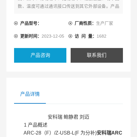
数、温度可通过通讯接口传送到其它外部设备。产品
具备过电压、欠电压、欠流锁定、断相、过畸变、温
度保护功能。
产品型号：
厂商性质：
生产厂家
更新时间：
2023-12-05
访 问 量：
1682
产品咨询
联系我们
产品详情
安科瑞 鲍静君 刘迈
1 产品概述
ARC-28（F）/Z-USB-L(F 为分补)
安科瑞ARC