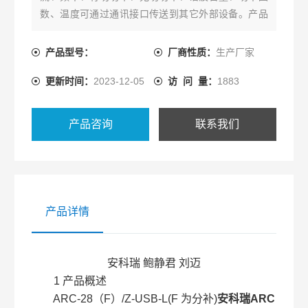
数、温度可通过通讯接口传送到其它外部设备。产品
具备过电压、欠电压、欠流锁定、断相、过畸变、温
度保护功能。
产品型号：
厂商性质：
生产厂家
更新时间：
2023-12-05
访 问 量：
1883
产品咨询
联系我们
产品详情
安科瑞 鲍静君 刘迈
1 产品概述
ARC-28（F）/Z-USB-L(F 为分补)
安科瑞ARC