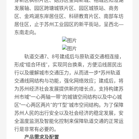
穿新区枫桥片区、姑苏区金阊新城、相城区阳澄湖
发展轴、园区跨塘城铁片区、园区城铁站、商务
区、金鸡湖东岸居住区、科研教育片区、南部车坊
居住区，止于苏州工业园区的新平街站，呈西北—
东南走向。
轨道交通7、8号建成后与原轨道交通相连接，
形成“组合环线"，实现同台换乘，方便沿线居民出
行以及缓解城市交通压力，从而进一步*苏州轨道
交通线网结构与功能，强化网络效应；建成后，将
为苏州经济社会发展提供新的增长点，支持构建苏
州市域“一心两轴一带"的城镇空间结构以及中心城
区“一心两区两片"的“T型"城市空间结构。为了保障
苏州人民的出行安全以及社会经济的稳定发展，安
全温度监测及智能化控制来保障轨道交通的正常运
行是非常有必要的。
产品需求及配置