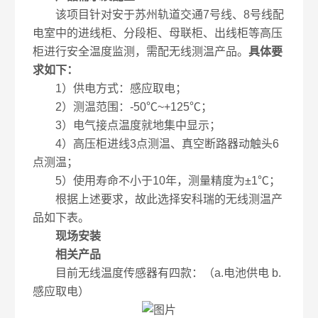
该项目针对安于苏州轨道交通7号线、8号线配
电室中的进线柜、分段柜、母联柜、出线柜等高压
柜进行安全温度监测，需配无线测温产品。
具体要
求如下：
1）供电方式：感应取电；
2）测温范围：-50℃~+125℃；
3）电气接点温度就地集中显示；
4）高压柜进线3点测温、真空断路器动触头6
点测温；
5）使用寿命不小于10年，测量精度为±1℃；
根据上述要求，故此选择安科瑞的无线测温产
品如下表。
现场安装
相关产品
目前无线温度传感器有四款：（a.电池供电 b.
感应取电）