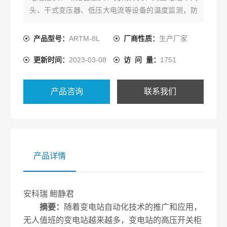
头、干式变压器、低压大电流等设备的温度监测，防
止在运行过程中因氧化、松动、灰尘等因素造成接点
接触电阻过大而发热成为安全隐患，提高设备安全保
产品型号：
ARTM-8L
厂商性质：
生产厂家
障，及时、持续、准确反映设备运行状态，降低设备
更新时间：
2023-03-08
访 问 量：
1751
事故率。
产品咨询
联系我们
产品详情
安科瑞 鲍静君
摘要：
随着变电站自动化技术的推广和应用，
无人值班的变电站越来越多，变电站的高压开关柜