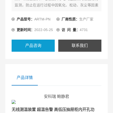
监测，防止在运行过程中因氧化、松动、灰尘等因素
造成接点接触电阻过大而发热成为隐患，温度在线监
测能够提升设备安全保障，及时、持续、准确反映设
产品型号：
ARTM-PN
厂商性质：
生产厂家
备运行状态，避免安全事故的发生，降低设备事故
更新时间：
2022-05-25
访 问 量：
4731
率。
产品咨询
联系我们
产品详情
安科瑞 鲍静君
无线测温装置 超温告警 高低压抽屉柜内开孔
功