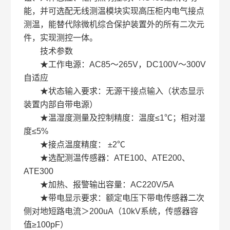
能，并可选配无线测温模块实现高压柜内电气接点
测温，能替代除微机综合保护装置外的所有二次元
件，实现测控一体。
技术参数
★工作电源：AC85～265V，DC100V～300V
自适应
★状态输入要求：无源干接点输入（状态显示
装置内部自带电源）
★温湿度测量及控制精度：温度≤1℃；相对湿
度≤5%
★接点温度精度： ±2℃
★选配测温传感器：ATE100、ATE200、
ATE300
★加热、报警输出容量：AC220V/5A
★带电显示要求：额定电压下带电传感器二次
侧对地短路电流＞200uA（10kV系统，传感器容
值≥100pF）