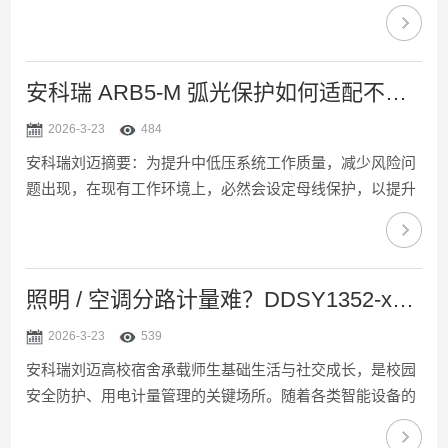
方法对工商业用户的用电特征进行辨识，根据储能系统的供
电模式构建储能系统容量规划的目标，并在主、备用电池容
量规划的约束条件下优化目标，根据计算的目标结果得到容
量规划方案。为检测模型的容量规划效果，根据某地工商业
安科瑞 ARB5-M 弧光保护如何适配不同母线场景？选型指南
用户群体的日负荷特征进行了仿真实验，结果显示，容量规
2026-3-23
484
划后，实验组峰谷之间的差值比对照组高31.93%，表明所设
安科瑞刘迈摘要：为提升中低压系统工作质量，减少风险问
计的储能系统容量规划方法优化程度更显著，提高了储存电
题出现，在现有工作环境上，必然会设定母线保护，以提升
能的利...
其工作的有效性。但是在实际的运行操作现状中分析可知，
中低压母线的故障必然会导致变压器以及母线开关设备的安
全运作受到影响。为此中低压母线保护就需要得到相关人员
的充分认识和理解，寻找出一种符合安全工作要求，且快速
照明 / 空调分路计量难？DDSY1352-xDM 赋能高校宿舍精细化收费
有效的保护装置设备，这也是现阶段电弧光保护系统安装管
2026-3-23
539
理的主要内容。为此本文基于中低压母线保护工作特点，提
安科瑞刘迈高校宿舍承载师生基础生活与社交成长，是校园
出针对性的电弧光保护系统，以求发挥安全管理要求，提升
安全防护、用电计量管理的关键场所。随着各类智能设备的
管理质量。关...
普及，学生用电需求愈加复杂，大功率电器使用、用电时段
集中、私拉乱接等问题，带来了火灾、触电等安全隐患，威