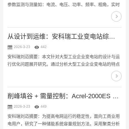
参数监测与测量如：电流、电压、功率、频率、相角，实时
记录电能参数告警事件，开关柜环境监测与控制如：环境温
度、环境湿度、断路器动态指示、人体感应、语音防误、高
压带电显示等，柜内关键元器件老化程度预先感知告警如：
避雷器、绝缘子、电缆绝缘程度。实时监测主要电气接触点
从设计到运维：安科瑞工业变电站综合自动化系统实施全流程
实时温度，实现超温报警、温度趋势分析、温度实时曲线。
2026-3-23
442
实时监测电缆绝缘水平、柜体局部放电异常变化。因此为实
安科瑞刘迈摘要：本文针对大型工业企业变电站的设计与运
现智能开关柜立体化监测，需配置ATU开关柜智能监控终端
行优化问题展开研究。通过分析大型工业企业变电站的特点
集中采集...
和功能，探讨了变电站的选址、设备选型、自动化系统设计
等关键环节。同时，对变电站的运行管理模式、维护策略和
能效优化方法进行了深入分析。研究表明，科学合理的变电
站设计和运行优化能够显著提高供电可靠性、降低运营成
削峰填谷 + 需量控制：Acrel-2000ES 储能管理平台核心功能
本，为大型工业企业的稳定运行提供有力保障。本研究为大
2026-3-23
449
型工业企业变电站的规划建设和运营管理提供了理论指导和
安科瑞刘迈摘要：为提高电网运行的稳定性，面向工商业用
实践参考。关键词：大型工业企业；变电站设计；运行优
电用户，研究了一种储能系统容量规划方法。采用聚类分析
化；自动化系统；...