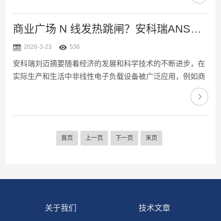
胁着人身安全。另外政府或学校对学生的宿舍用电也存在着
补助政策，例如照明插座用电免费使用但空调用电收费使
商业广场 N 线发热跳闸？安科瑞ANSNP终端电气综合治理方案来了
用，这就要求宿舍用电需要将供电线路分开供电、计量、收
2026-3-23
536
费。这也给宿舍用电计量、费用分摊和能耗管控带来诸多挑
安科瑞刘迈摘要随着经济的发展和科学技术的不断进步，在
战。JGJ310-2013《教育建筑电气设计规范》中规定：学生
实际生产和生活中非线性电子负载设备被广泛应用，例如商
宿舍...
业广场中的LED灯和LED屏、工厂中的加热器、调光器等晶
闸管调压电源，此类设备会产生大量的3n次谐波导致N线出
现电流过大，从而引发线路发热、设备损坏及安全隐患等问
题，严重影响了电气系统的安全和稳定运行。本文基于N线
首页
上一页
下一页
末页
电流过大问题，通过理论分析N线电流产生的原因，结合智
能谐波监测、谐波动态补偿和三相不平衡治理等技术手段，
提出了一种终端电气综合治理解决方案。通过现场试验应用
表明了...
关于我们
技术文章