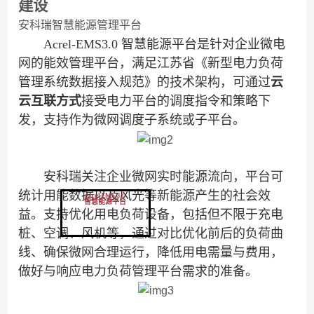
建设
安科瑞智慧能源管理平台
Acr
el
-
EMS
3.0
智慧能源
平台是针对企业微电
网的能效管理平台，
满足江苏省《
新型电力负荷
管理系统数据接入规范》
的技术架构，
可
通过
云
云互联方式
接受
电力平台的
调度指令和
策略下
发
，
支持作为微网调度子系统或子平台
。
安科瑞关注
企业
微网
实时能源
流向
，
平台可
统计
用能数据以及风光等
新能源产生的社会效
Acrel-EMS 3.0
智慧能源平台
益
。支持
优化
用电负荷设备，包括但不限于充电
桩、空调、风机等，通过对比优化
前后的负荷曲
线、
确保微网合理运行，降低用电需量与费用，
做好与响应电力负荷管理平台需求的准备。