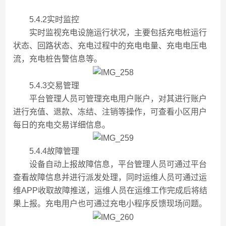
5.4.2实时监控
实时监视充电设施运行状况，主要包括充电桩运行
状态、回路状态、充电过程中的充电电量、充电电压电
流，充电桩告警信息等。
5.4.3交易管理
平台管理人员可管理充电用户账户，对其进行账户
进行充值、退款、冻结、注销等操作，可查看小区用户
每日的充电交易详细信息。
5.4.4故障管理
设备自动上报故障信息，平台管理人员可通过平台
查看故障信息并进行派发处理，同时运维人员可通过运
维APP收取故障推送，运维人员在运维工作完成后将结
果上报。充电用户也可通过充电小程序反馈现场问题。