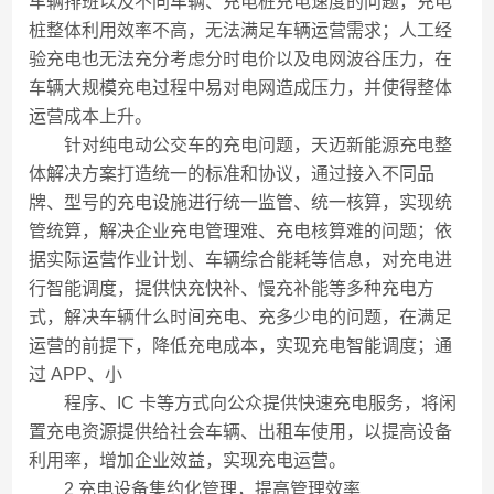
车辆排班以及不同车辆、充电桩充电速度的问题，充电
桩整体利用效率不高，无法满足车辆运营需求；人工经
验充电也无法充分考虑分时电价以及电网波谷压力，在
车辆大规模充电过程中易对电网造成压力，并使得整体
运营成本上升。
针对纯电动公交车的充电问题，天迈新能源充电整
体解决方案打造统一的标准和协议，通过接入不同品
牌、型号的充电设施进行统一监管、统一核算，实现统
管统算，解决企业充电管理难、充电核算难的问题；依
据实际运营作业计划、车辆综合能耗等信息，对充电进
行智能调度，提供快充快补、慢充补能等多种充电方
式，解决车辆什么时间充电、充多少电的问题，在满足
运营的前提下，降低充电成本，实现充电智能调度；通
过 APP、小
程序、IC 卡等方式向公众提供快速充电服务，将闲
置充电资源提供给社会车辆、出租车使用，以提高设备
利用率，增加企业效益，实现充电运营。
2 充电设备集约化管理，提高管理效率