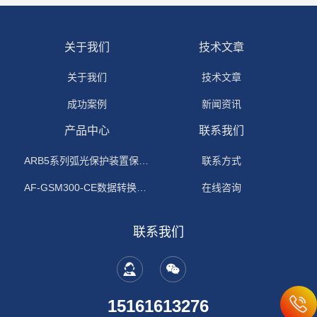
关于我们
技术文章
关于我们
技术文章
成功案例
新闻资讯
产品中心
联系我们
ARB5系列弧光保护装置保护功能原理
联系方式
AF-GSM300-CE数据转换模块
在线咨询
联系我们
15161613276