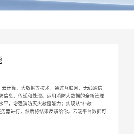
能
、云计算、大数据等技术，通过互联网、无线通信
防信息、传递和处理。运用消防大数据的全新管理
水平，增强消防灭火救援能力；实现从"补救
在服务器进行，然后将结果反馈给你。云端平台数据可