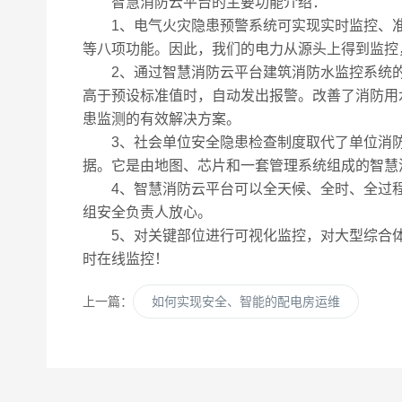
智慧消防云平台的主要功能介绍：
1、电气火灾隐患预警系统可实现实时监控、准确
等八项功能。因此，我们的电力从源头上得到监控
2、通过智慧消防云平台建筑消防水监控系统的
高于预设标准值时，自动发出报警。改善了消防用
患监测的有效解决方案。
3、社会单位安全隐患检查制度取代了单位消防
据。它是由地图、芯片和一套管理系统组成的智慧
4、智慧消防云平台可以全天候、全时、全过程
组安全负责人放心。
5、对关键部位进行可视化监控，对大型综合体
时在线监控！
上一篇：
如何实现安全、智能的配电房运维