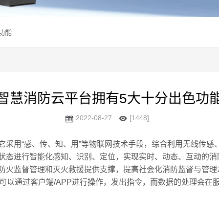
功能
智慧消防云平台拥有5大十分出色功
2022-08-27
[1448]
它采用“感、传、知、用”等物联网技术手段，综合利用无线传感
状态进行智能化感知、识别、定位，实现实时、动态、互动的消
防火监督管理和灭火救援提供支撑，提高社会化消防监督与管理
们可以通过客户端/APP进行操作，发出指令，而数据的处理会