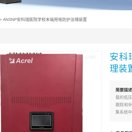
> ANSNP安科瑞医院学校末端用电防护治理装置
安科
理装
简要描述
载的低压
跟踪和补
集系统中
流的含量
值相等方