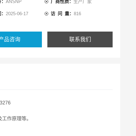
号：
ANSNP
厂商性质：
生产厂家
。
间：
2025-06-17
访 问 量：
816
产品咨询
联系我们
3276
及工作原理等。