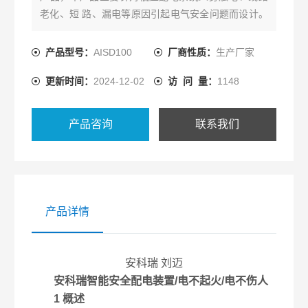
老化、短 路、漏电等原因引起电气安全问题而设计。
产品主要应用于学校、加油站、医院、银行、疗养
院、康复中心、敬老院、 酒店宾馆、商场商铺、企事
产品型号：
AISD100
厂商性质：
生产厂家
业单位、家庭电器、旅游景点等各类低压用电的场
更新时间：
2024-12-02
访 问 量：
1148
所，为场所内用电设备提供安全可靠的供电。
产品咨询
联系我们
产品详情
安科瑞 刘迈
安科瑞智能安全配电装置/电不起火/电不伤人
1 概述