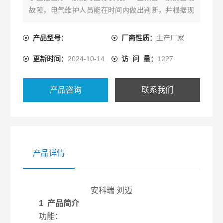
故障，电气维护人员能在时间内做出判断，并根据现
场情况进行处理。适用于医院的手术室、
ICU（CCU）监护病房等重要场所。
产品型号：
厂商性质：
生产厂家
更新时间：
2024-10-14
访 问 量：
1227
产品咨询
联系我们
产品详情
安科瑞 刘迈
1 产品简介
功能：