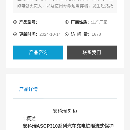
的电弧火花大，以及使用寿命短等弊端，发生短路故
障时，能以微秒级速度快速限制短路电流以实现灭弧
保护，从而能显著减少电气火灾事故，保障使用场所
产品型号：
厂商性质：
生产厂家
人员和财产的安全。
更新时间：
2024-10-14
访 问 量：
1678
产品咨询
联系我们
产品详情
安科瑞 刘迈
1 概述
安科瑞ASCP310系列汽车充电桩限流式保护