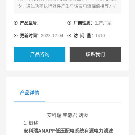
令，通过功率执行器件产生与谐波电流幅值相等方向
相反的补偿电流，并注入电力系统中，从而抵消非线
性负载所产生的谐波电流。
产品型号：
厂商性质：
生产厂家
更新时间：
2023-12-04
访 问 量：
1410
产品咨询
联系我们
产品详情
安科瑞 鲍静君 刘迈
1. 概述
安科瑞ANAPF低压配电系统有源电力滤波