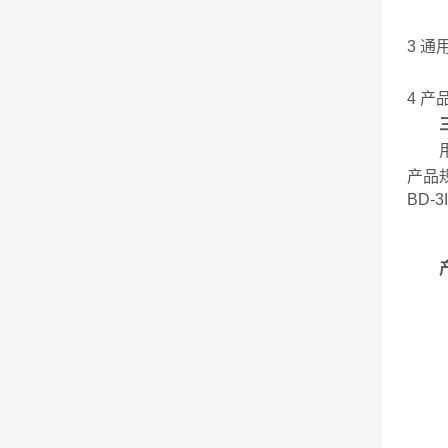
3 通
4 产
用途
产品规
BD-