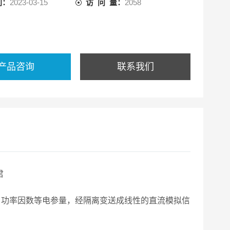
间：
2023-03-15
访 问 量：
2058
产品咨询
联系我们
君
功率因数等电参量，经隔离变送成线性的直流模拟信