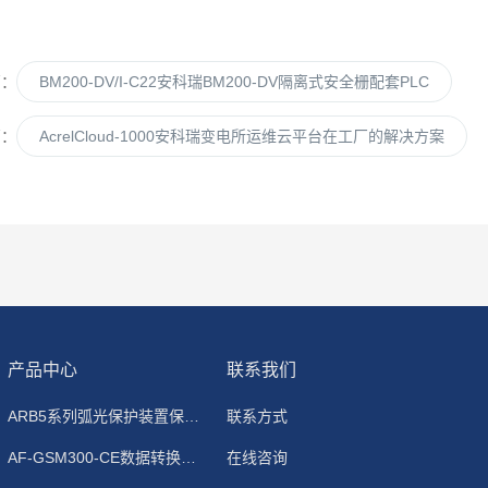
篇：
BM200-DV/I-C22安科瑞BM200-DV隔离式安全栅配套PLC
篇：
AcrelCloud-1000安科瑞变电所运维云平台在工厂的解决方案
产品中心
联系我们
ARB5系列弧光保护装置保护功能原理
联系方式
AF-GSM300-CE数据转换模块
在线咨询