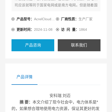
司应该就等同于国家电网或是南方电网。但是随着国
内电改的逐渐推进，在不久的将来，向您收电费的那
家公司或许不再是国网或南网了。
产品型号：
AcrelCloud-1000
厂商性质：
生产厂家
更新时间：
2024-11-08
访 问 量：
1864
产品咨询
联系我们
产品详情
安科瑞 刘迈
摘 要：
本文介绍了现今社会中，电力体系是*
的，如果想合理地使用电力资源，保证其更好的发