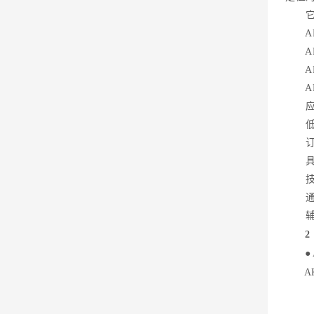
它与
AKH
AKH
AKH
AKH
应用
低压
订货
具体型号
技术要
通讯
辅助
2
● A
AKH