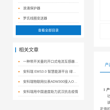
浪涌保护器
罗氏线圈变送器
查看全部目录
相关文章
一种带开关量的开口式电流互感器的应用
产
安科瑞 EMS3.0 智慧能源平台 绿色校园微电网应用探析
安科瑞物联网仪表ADW300接入ONENET平台
1 
安科瑞用中国速度助力武汉抗击疫情
功
该系
定值的