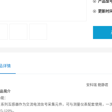
产品型
更新时
品详情
安科瑞 鲍静君
产品简介
能：
列互感器作为交流电流信号采集元件，可与测量仪表配套使用，一次电流测
5-120%。