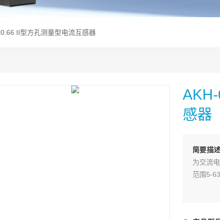
H-0.66 II型方孔测量型电流互感器
AKH
感器
简要描
为交流电
范围5-6