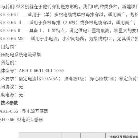
我们I型区别就在于他们穿孔是方形的，我们II的种类多种，新建项
-0.66Ⅰ — 适用于（单）多根电缆或单根母排穿越，适用面广，规
-0.66-Ⅱ — 适用于多根母排（2-6根）或多根电缆穿越，适用面广
-0.66-Ⅲ — 具备Ⅰ、Ⅱ型特点，满足供电计量精度高，容量大的要求
-0.66-M8 — 适用于小电流，小空间场所，为接线式CT，尤其适合
范围：
配电系统电流采集
范例：
：AKH-0.66/II 30II 100/5
求：额定电流比100A/5A； 准确级1级； 穿心匝数1匝；额定负荷1.5
协议：无
电源：无
 技术参数
KH-0.66Ⅰ型电流互感器
-0.66 I型电流互感器