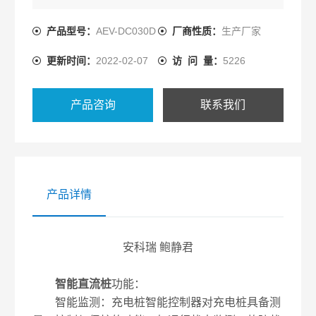
信功能，可将计量信息通过RS485分别上传给充电桩
智能控制器和网络运营平台。
产品型号：
AEV-DC030D
厂商性质：
生产厂家
更新时间：
2022-02-07
访 问 量：
5226
产品咨询
联系我们
产品详情
安科瑞 鲍静君
智能直流桩
功能：
智能监测：充电桩智能控制器对充电桩具备测