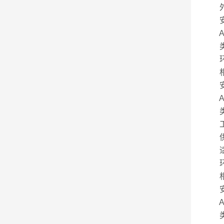
外形尺
安
AF
类
环境
相对
安装
AF
类
工作
供电
适用
环境
相对
安装
AF
类