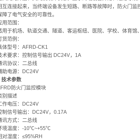
相互连接起来，当终端设备发生短路、断路等故障时，防火门监
保障了电气安全的可靠性。
用范围：
于机场、轨道交通、隧道、客运枢纽、医院、学校、体育馆、
货范例：
型号：AFRD-CK1
要求：控制信号输出 DC24V，1A
协议：二总线
电源：DC24V
2 技术参数
RD防火门监控模块
别描述
电压：DC24V
信号输出：DC24V，0.17A
方式：二总线
温度：-10℃~+55℃
湿度：≤95%RH