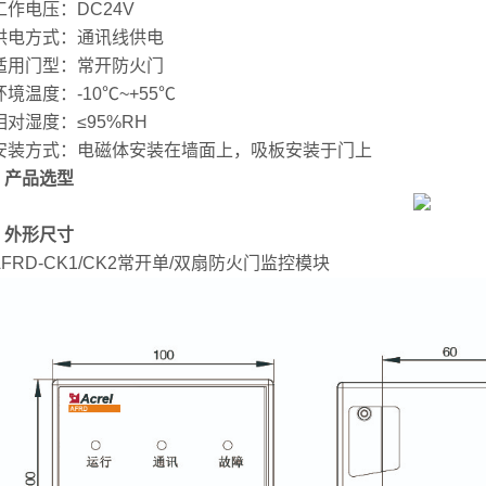
电压：DC24V
方式：通讯线供电
门型：常开防火门
温度：-10℃~+55℃
湿度：≤95%RH
方式：电磁体安装在墙面上，吸板安装于门上
3 产品选型
4 外形尺寸
RD-CK1/CK2常开单/双扇防火门监控模块