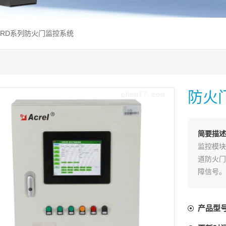
AFRD系列防火门监控系统
防火
简要描
监控模块
道防火门
障信号。
起来，当
报警信号
产品型
靠性。