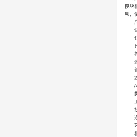
模块
息，
应
适用
订
具体
技术
通讯
辅助
AF
类
工作
控制
通讯
环境
相对