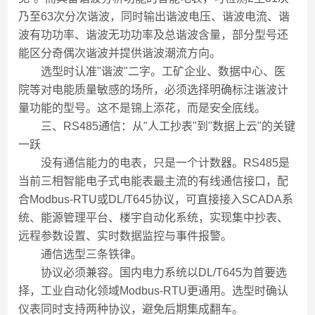
乃至63次分次谐波，同时输出谐波电压、谐波电流、谐
波有功功率、谐波无功功率及总谐波含量，部分型号还
能区分奇偶次谐波并提供谐波潮流方向。
选型时认准"谐波"二字。工矿企业、数据中心、医
院等对电能质量敏感的场所，必须选择明确标注谐波计
量功能的型号。这不是锦上添花，而是安全底线。
三、RS485通信：从"人工抄表"到"数据上云"的关键
一跃
没有通信能力的电表，只是一个计数器。RS485是
当前三相智能电子式电能表最主流的有线通信接口，配
合Modbus-RTU或DL/T645协议，可直接接入SCADA系
统、能源管理平台、楼宇自动化系统，实现集中抄表、
远程参数设置、实时数据监控与事件报警。
通信选型三条铁律。
协议必须兼容。国内电力系统以DL/T645为首要选
择，工业自动化领域Modbus-RTU更通用。选型时确认
仪表同时支持两种协议，避免后期集成翻车。