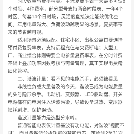
时段数量与费率种类。主流复费率表一天最多可设8
个时段、4种费率，部分型号支持两套时段表、一年4个
时区、每套14个日时段，灵活度直接决定能效优化空
间。年用电量越大、负荷波动越明显的场景，复费率带
来的节省越可观。
适用场景必须匹配。住宅小区、出租公寓首要选择
预付费复费率表，支持远程充值与欠费断电；大型工
厂、商业综合体则需要全电参量复费率表，在分时计费
基础上叠加功率因数考核与需量管理，真正实现电费精
细化管控。
二、谐波计量：看不见的电能杀手，必须被看见
非线性负载大量普及的今天，谐波已成为电能质量
的头号隐形杀手。电动机、变频器、LED驱动器、开关
电源都在向电网注入谐波污染，导致设备过热、变压器
损耗剧增、保护误动。
谐波计量能力是选型分水岭。
普通智能电表仅计量基波有功电能，对谐波"视而不
见"。而具备谐波分析功能的智能电表，可检测2至31次