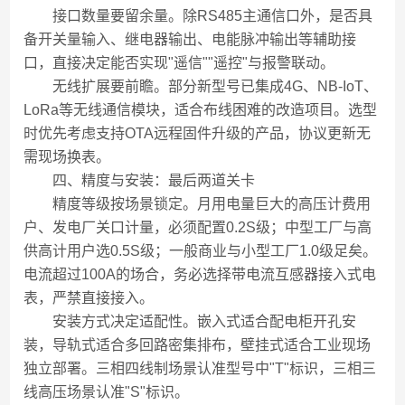
接口数量要留余量。除RS485主通信口外，是否具
备开关量输入、继电器输出、电能脉冲输出等辅助接
口，直接决定能否实现"遥信""遥控"与报警联动。
无线扩展要前瞻。部分新型号已集成4G、NB-IoT、
LoRa等无线通信模块，适合布线困难的改造项目。选型
时优先考虑支持OTA远程固件升级的产品，协议更新无
需现场换表。
四、精度与安装：最后两道关卡
精度等级按场景锁定。月用电量巨大的高压计费用
户、发电厂关口计量，必须配置0.2S级；中型工厂与高
供高计用户选0.5S级；一般商业与小型工厂1.0级足矣。
电流超过100A的场合，务必选择带电流互感器接入式电
表，严禁直接接入。
安装方式决定适配性。嵌入式适合配电柜开孔安
装，导轨式适合多回路密集排布，壁挂式适合工业现场
独立部署。三相四线制场景认准型号中"T"标识，三相三
线高压场景认准"S"标识。