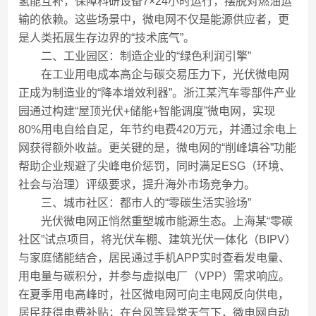
氢能互补，保障科研设备7×24小时运行，摆脱对燃油运
输的依赖。这些场景中，微电网不仅是能源供应者，更
是人类拓展生存边界的“技术底气”。
二、工业园区：制造企业的“绿色利润引擎”
在工业用电成本高企与碳交易压力下，光伏微电网
正成为制造业的“降本增效利器”。浙江某汽车零部件产业
园通过构建“屋顶光伏+储能+智能调度”微电网，实现
80%用电自给自足，年节约电费420万元，并通过余电上
网获得额外收益。更关键的是，微电网的“削峰填谷”功能
帮助企业规避了尖峰电价惩罚，同时满足ESG（环境、
社会与治理）评级要求，提升海外市场竞争力。
三、城市社区：都市人的“零碳生活实验场”
光伏微电网正悄然重塑城市能源生态。上海某“零碳
社区”试点项目，将光伏车棚、建筑光伏一体化（BIPV）
与家庭储能结合，居民通过手机APP实时查看发电量、
用电量与碳积分，并参与虚拟电厂（VPP）需求响应。
在夏季用电高峰时，社区微电网可向主电网反向供电，
居民获得电费补贴；在台风等异常天气下，微电网自动