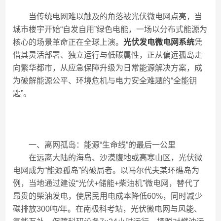
当传统电网难以触及的角落被光伏微电网点亮，当
城市楼宇开始“自发自用”绿色电能，一场以分布式能源为
核心的场景革命正在全球上演。
光伏发电微电网系统
凭
借其灵活部署、独立运行与低碳属性，正从偏远孤岛走
向繁华都市，从应急保障升级为日常能源解决方案，成
为破解能源公平、环境危机与电力安全难题的“全能钥
匙”。
一、离网孤岛：能源“生命线”的最后一公里
在远离大陆的海岛、沙漠腹地或高寒山区，光伏微
电网成为“能源孤岛”的破局者。以马尔代夫某环礁岛为
例，当地通过建设“光伏+储能+柴油机”微电网，替代了
昂贵的柴油发电，使居民用电成本降低60%，同时减少
碳排放300吨/年。在南极科考站，光伏微电网与风能、