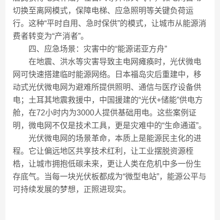
切换至离网模式，保障电梯、应急照明等关键负荷运
行。这种“平时自用、急时保供”的模式，让城市从能源消
费者转变为“产消者”。
四、应急场景：灾害中的“能源诺亚方舟”
在地震、洪水等灾害导致主电网瘫痪时，光伏微电
网可快速搭建临时能源网络。日本福岛灾后重建中，移
动式光伏微电网为避难所提供照明、通信与医疗设备供
电；土耳其地震救援中，中国援建的“光伏+储能”供电方
舱，在72小时内为3000人提供基础用电。这些案例证
明，微电网不仅是技术工具，更是灾难中的“生命通道”。
光伏微电网的场景革命，本质上是能源民主化的进
程。它让偏远地区共享技术红利，让工业摆脱资源桎
梏，让城市拥抱低碳未来，更让人类在危机中多一份生
存底气。当每一块光伏板都成为“微型电站”，能源公平与
可持续发展的梦想，正照进现实。