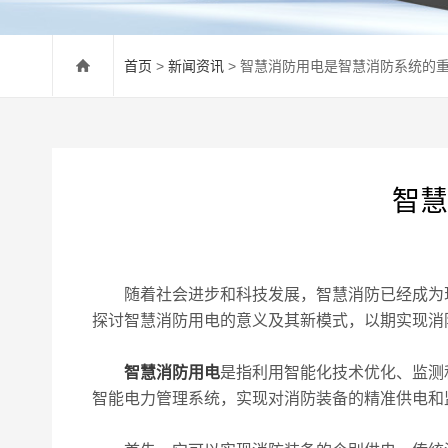
首页
>
新闻资讯
> 智慧消防用电是智慧消防系统的
智慧
随着社会进步和科技发展，智慧消防已经成为现
探讨智慧消防用电的意义及其新模式，以期实现消
智慧消防用电
是指利用智能化技术优化、监测
智能电力管理系统，实现对消防装备的精准供电和