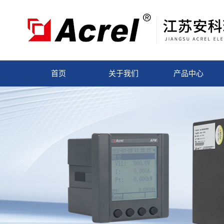
首页
关于我们
产品中心