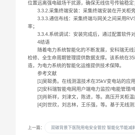
位置远离强电磁场干扰源，确保无线信号传输稳定
3.3.2.采集终端安装：采集终端安装在开关柜
3.3.3.通信布线：采集终端与网关之间采用R
率；
3.3.4.系统调试：安装完成后，通过配置软
4结语
随着电力系统智能化的不断发展，安科瑞无线测温
检修、全生命周期管理提供数据支撑。该系统在35
造，为电力系统的智能化运维提供技术保障。
参考文献
[1]吴聪勇。在线测温技术在35kV变电站的应用[J].自动
[2]安科瑞智能电网用户端电力监控/电能管理/电气
[3]肖新祥，刘津文，陈进，等。高压开关柜温度监测与诊
[4]刘世欣，刘志林，王乐强，等。基于无线测温的热缺陷
上一篇：
双碳背景下医院用电安全管控 智能化节能减