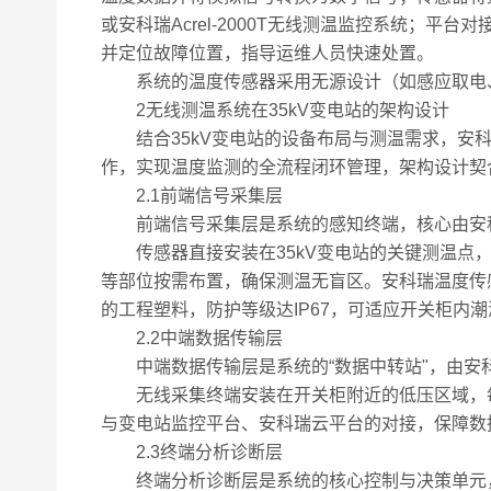
或安科瑞Acrel-2000T无线测温监控系统
并定位故障位置，指导运维人员快速处置。
系统的温度传感器采用无源设计（如感应取电、电
2无线测温系统在35kV变电站的架构设计
结合35kV变电站的设备布局与测温需求，安科
作，实现温度监测的全流程闭环管理，架构设计契合
2.1前端信号采集层
前端信号采集层是系统的感知终端，核心由安科瑞无
传感器直接安装在35kV变电站的关键测温点，
等部位按需布置，确保测温无盲区。安科瑞温度传感器
的工程塑料，防护等级达IP67，可适应开关柜内
2.2中端数据传输层
中端数据传输层是系统的“数据中转站"，由安科
无线采集终端安装在开关柜附近的低压区域，每个终
与变电站监控平台、安科瑞云平台的对接，保障数
2.3终端分析诊断层
终端分析诊断层是系统的核心控制与决策单元，由安