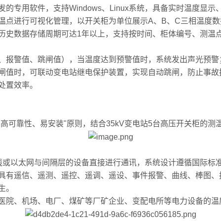
用软件，支持Windows、Linux系统，具备实时温度显
温点进行可视化管理，以开关柜为单位展示A、B、C三相温度
历史数据存储周期可达1年以上，支持按时间、柜体编号、测温
报警值、跳闸值），当温度达到预警值时，系统发出声光预警
闸值时，可联动变电站继电保护装置，实现自动跳闸，防止事故
处置效率。
可靠性、易安装"原则，结合35kV变电站5台高压开关柜的测
总线或以太网与间隔层的设备直接进行通讯，系统设计遵循国际标准Mod
具有遥信、遥测、遥控、遥调、遥设、事件报警、曲线、棒图、
生。
院、机场、电厂、煤矿等厂矿企业、变配电所等电力设备的温