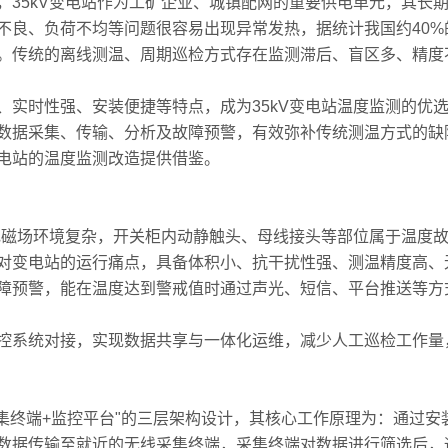
5kV变电站作为工矿企业、城镇配网的重要供电单元，其长期
不良、负荷不均等问题很容易出现异常发热，据统计我国约40
。传统的离线测温、周期巡检方式存在监测滞后、盲区多、精度
时性强、安装便捷等特点，成为35kV变电站温度监测的优选
数据采集、传输、分析及故障预警，有效弥补传统测温方式的缺陷
电站的温度监测改造提供借鉴。
磁场环境复杂，开关柜内动静触头、母线接头等部位属于温度故
对变电站的运行痛点，具备体积小、抗干扰性强、测温精度高、
障预警，能在温度达到警戒值时通过声光、短信、平台推送等方
系统对接，实现数据共享与一体化运维，减少人工巡检工作量
终端+监控平台"的三层架构设计，其核心工作原理为：通过安
数据传输至就近的无线采集终端，采集终端对数据进行筛选后，通