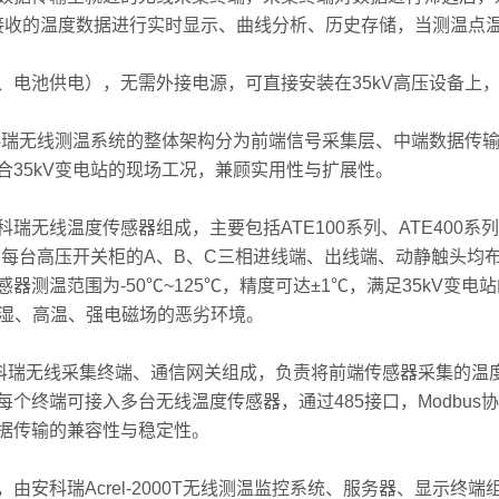
；平台对接收的温度数据进行实时显示、曲线分析、历史存储，当测温
池供电），无需外接电源，可直接安装在35kV高压设备上，
瑞无线测温系统的整体架构分为前端信号采集层、中端数据传输
35kV变电站的现场工况，兼顾实用性与扩展性。
线温度传感器组成，主要包括ATE100系列、ATE400系
每台高压开关柜的A、B、C三相进线端、出线端、动静触头均
测温范围为-50℃~125℃，精度可达±1℃，满足35kV变
潮湿、高温、强电磁场的恶劣环境。
瑞无线采集终端、通信网关组成，负责将前端传感器采集的温
端可接入多台无线温度传感器，通过485接口，Modbus协
据传输的兼容性与稳定性。
科瑞Acrel-2000T无线测温监控系统、服务器、显示终端