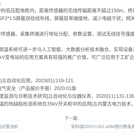
；
旁的低压配电柜内，距离传感器的无线传输距离不超过150m，
VSP2*1.5屏蔽双绞线布线，屏蔽层单端接地，减少电磁干扰；
件对传感器、采集终端进行地址分配、参数设置，测试无线信号强
系统可进一步与人工智能、大数据分析技术融合，实现设备温度
kV变电站的应用方案具有较强的推广价值，可广泛应用于工矿企
化应用，2023(01):119-121.
安全（产品报价手册）2020.01版
断技术研究[J].自动化与仪器仪表，2020(11):131-136+
检测系统在35kV开关柜中的应用[J].内蒙古电力技术，2011,2
下一篇：
耗对策浅析
安科瑞DDSY1352-xDM预付