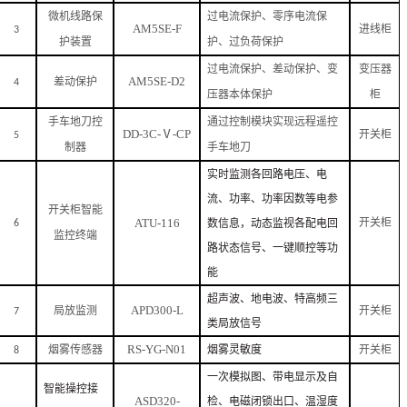
微机线路保
过电流保护、零序电流保
AM5SE-F
3
进线柜
护装置
护、过负荷保护
过电流保护、差动保护、变
变压器
AM5SE-D2
4
差动保护
压器本体保护
柜
手车地刀控
通过控制模块实现远程遥控
DD-3C-Ⅴ-CP
5
开关柜
制器
手车地刀
实时监测各回路电压、电
流、功率、功率因数等电参
开关柜智能
ATU-116
数信息，动态监视各配电回
6
开关柜
监控终端
路
状态
信号
、
一键顺控等功
能
超声波、地电波、特高频三
APD300-L
7
局放监测
开关柜
类局放信号
RS-YG-N01
烟雾灵敏度
8
烟雾传感器
开关柜
一次模拟图、带电显示及自
智能操控接
ASD320-
检、电磁闭锁出口、温湿度