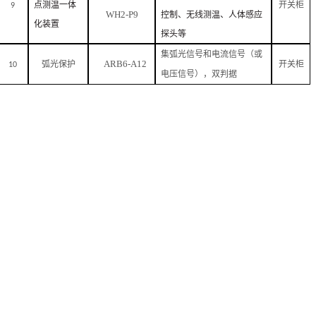
点测温一体
9
开关柜
WH2-P9
控制、无线测温、人体感应
化装置
探头等
集弧光信号和电流信号（或
ARB6-A12
10
弧光保护
开关柜
电压信号），双判据