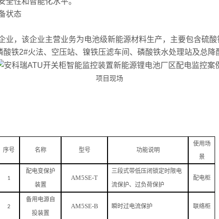
安全性和智能化水平。
备状态
业，该企业主营业务为电池级新能源材料生产，主要包含硫酸
磷酸铁2#火法、空压站、镍铁压滤车间、磷酸铁水处理站及总降
项目现场
使用场
序号
名称
型号
功能说明
景
配电变保护
三段式带低压闭锁定时限电
AM5SE-T
1
配电柜
装置
流保护、过负荷保护
备用电源自
AM5SE-B
2
瞬时过电流保护
联络柜
投装置