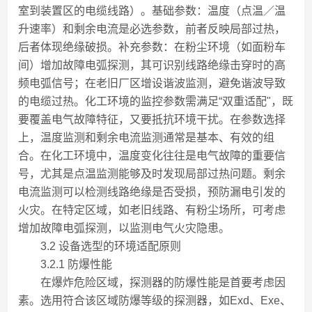
室到装置区的电缆线路）。基础参数：温度（点温／温
升速率）和剩余电流是必选参数，前者反映局部过热，
后者体现绝缘破损。补充参数：在粉尘环境（如面粉车
间）增加故障电弧探测，其可识别线路绝缘击穿时的高
频电弧信号；在老旧厂区增设谐波监测，避免谐波导致
的电缆过热。化工环境的监控参数需满足“双重适配"，既
要覆盖电气故障特征，又要抵抗环境干扰。在参数选择
上，温度监测和剩余电流监测通常是基本、有效的组
合。在化工环境中，温度变化往往是电气故障的重要信
号，尤其是点温监测能够及时发现局部过热问题。剩余
电流监测可以检测线路绝缘是否受损，预防漏电引发的
火灾。在特定区域，如老旧线路、有粉尘场所，可考虑
增加故障电弧探测，以监测电气火灾隐患。
3.2 设备选型的环境适配原则
3.2.1 防爆性能
在爆炸危险区域，探测器的防爆性能是首要考虑因
素。选用符合该区域防爆等级的探测器，如Exd、Exe、