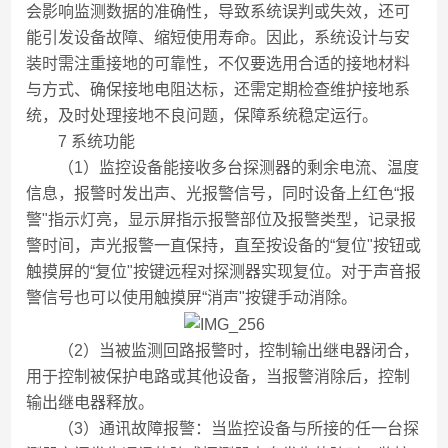
会影响监测数据的准确性，导致系统误判或失效，还可
能引发设备故障、缩短使用寿命。因此，系统设计与安
装时需注重接地的可靠性，不仅要选用合适的接地材料
与方式、确保接地电阻达标，还需定期检查维护接地系
统，及时处理接地不良问题，保障系统稳定运行。
7 系统功能
（1）监控设备能接收多台探测器的剩余电流、温度
信息，报警时发出声、光报警信号，同时设备上红色“报
警"指示灯亮，显示屏指示报警部位及报警类型，记录报
警时间，声光报警一直保持，直至按设备的“复位"按钮或
触摸屏的“复位"按键远程对探测器实现复位。对于声音报
警信号也可以使用触摸屏“消声"按键手动消除。
（2）当被监测回路报警时，控制输出继电器闭合，
用于控制被保护电路或其他设备，当报警消除后，控制
输出继电器释放。
（3）通讯故障报警：当监控设备与所接的任一台探