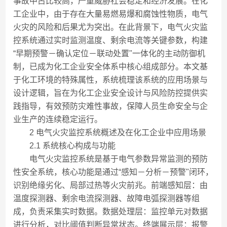
事故中占比较高，严重威胁社会稳定和经济发展。在化
工企业中，由于存在大量易燃易爆和腐蚀性物质，电气
火灾的风险和后果尤为突出。在此背景下，电气火灾监
控系统通过实时监测温度、剩余电流等关键参数，构建
“早期预警－确认定位－联动处置"一体化的主动防御机
制，已成为化工企业安全体系中核心组成部分。本文基
于化工环境的特殊属性，系统梳理该系统的应用场景与
设计逻辑，旨在为化工企业安全设计与风险防控提供实
践指导，有效预防灾难性事故，保障人员生命安全与企
业生产的连续稳定运行。
2 电气火灾监控系统概述及在化工企业中应用场景
2.1 系统核心构成与功能
电气火灾监控系统是基于电气参数异常监测的预防
性安全系统，核心功能是通过“感知－分析－预警"闭环，
识别绝缘劣化、局部过热等火灾前兆。前端感知层：由
温度探测器、剩余电流探测器、故障电弧探测器等组
成，负责采集实时数据。数据处理层：监控单元对数据
进行分析，对比阈值判断异常状态。终端展示层：报警