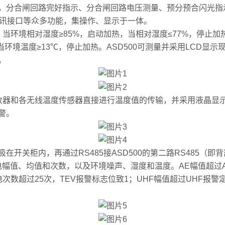
，分合闸回路完好指示、分合闸回路电压测量、预分预合闪光指
通讯接口等众多功能，集操作、显示于一体。
境相对湿度≥85%，启动加热，当相对湿度≤77%，停止加热
当环境温度≥13℃，停止加热。ASD500可测量并采用LCD
。
器和各无线温度传感器直接进行温度值的传输，并采用液晶显示
警。
开关柜内，再通过RS485接ASD500的第二路RS485（即
电幅值、均值和次数，以及环境噪声、湿度和温度。AE幅值超过A
电次数超过25次，TEV报警标志位致1；UHF幅值超过UHF报警