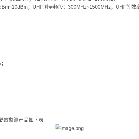
10dBm；UHF测量频段：300MHz~1500MHz；UHF等效
A；
局放监测产品如下表