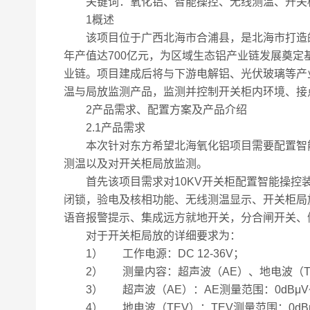
关键词：氧化铝、智能操控、无线测温、开关
1概述
该项目位于广西北海市合浦县，是北海市打造的铝
年产值达700亿元，为区域生态铝产业链发展奠定
业链。项目建成后将与下游电解铝、光伏玻璃等产业
温与局放监测产品，监测并控制开关柜内环境、接
2产品需求、配置方案及产品介绍
2.1产品需求
本次针对东方希望北海氧化铝项目需要配置智能操
测温以及对开关柜局放监测。
首先该项目需求对10KV开关柜配置智能操控装
闭锁，验电及核相功能、无线测温显示、开关柜局
语音报警提示、集成远方就地开关，分合闸开关、
对于开关柜局放的详细要求为：
1） 工作电源：DC 12-36V；
2） 测量内容：超声波（AE）、地电波（TE
3） 超声波（AE）：AE测量范围：0dBμV~60
4） 地电波（TEV）：TEV测量范围：0dBmV~