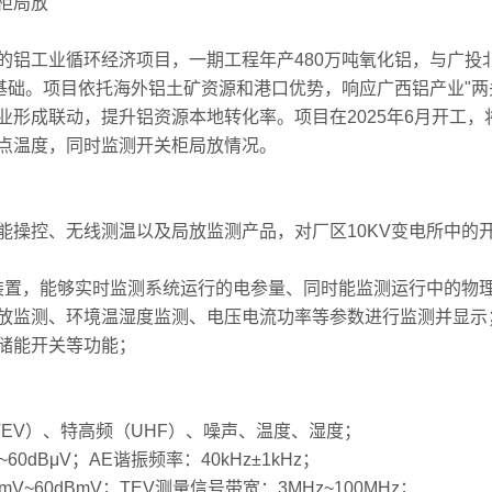
柜局放
工业循环经济项目，一期工程年产480万吨氧化铝，与广投北
基础。项目依托海外铝土矿资源和港口优势，响应广西铝产业"两
形成联动，提升铝资源本地转化率。项目在2025年6月开工，
点温度，同时监测开关柜局放情况。
控、无线测温以及局放监测产品，对厂区10KV变电所中的
置，能够实时监测系统运行的电参量、同时能监测运行中的物
放监测、环境温湿度监测、电压电流功率等参数进行监测并显示
储能开关等功能；
V）、特高频（UHF）、噪声、温度、湿度；
dBμV；AE谐振频率：40kHz±1kHz；
60dBmV；TEV测量信号带宽：3MHz~100MHz；