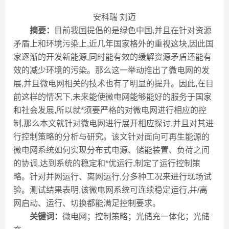
安科瑞 刘迈
摘要：
目前我国提倡的是绿色中国,并且在针对资源
矛盾上和环境污染上,近几年国家格外的重视这块,因此国
家逐渐的开发新能源,同时能有效的缓解资源矛盾还能有
效的减少环境的污染。那么这一举动推出了微电网的发
展,并且微电网相关的技术也有了明显的提升。因此,在目
前这样的情况下,未来能使微电网能够能好的服务于国家
和社会发展,所以就*须要严格的对微电网进行相应的控
制,那么本文就针对微电网进行展开相应探讨,并且对其进
行控制策略的分析与研究。该文针对面向可再生能源的
微电网系统如何实现分布式电源、储能装置、负荷之间
的协调,达到系统的稳定和*优运行,制定了运行控制策
略。针对并网运行、离网运行,分多种工况来进行现场试
验。测试结果表明,该微电网系统可连续稳定运行,并/离
网启动、运行、切换都能满足控制要求。
关键词：
微电网；控制策略；光储充一体化；光储