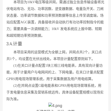
本项目为
10k
V
电压等级并网，需通过独立信息传输设备将光
伏电站有功、无功、功率因数、逆变器数据、电量及开关、刀闸
状态量、功率调节数据和功率预测数据等信息上传至调度端，场
站应配
置
AG
C
装置，具备接收并自动执行有功功率控制指令的能
力；需要具备一次调频能力
；
10kV
发电系统应上报中期、短期
和超短期功率预测数据。
3.4.
计量
本项目采用的运营模式为全额上网，并网点
共
2
个，关口点
共
1
个，均设置在光伏出线处。本项目计量配置原则如下。
(1
)
在关口计量点配
置
1
块三相三线电能表，具有双向计量功
能，用于计量用户与电网间的上、下网电量。在关口计量点配
置
GPRS
用电现场管理系统，用于采集数据及用户用电结算。
(2
)
在并网点设
置
C
级电能表
和
GPRS
用电现场管理系统，用
于发电量信息采集及营销系统远传。具体设备配置规模以现场实
。
际为准