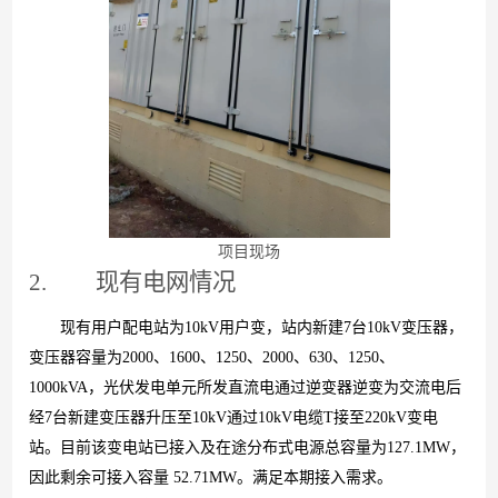
项目现场
2.
现有电网情况
现有用户配电站
为
10k
V
用户变，站内新
建
7
台
10k
V
变压器，
变压器容量
为
200
0
、
160
0
、
125
0
、
200
0
、
63
0
、
125
0
、
1000kV
A
，光伏发电单元所发直流电通过逆变器逆变为交流电后
经
7
台新建变压器升压
至
10k
V
通
过
10k
V
电
缆
T
接
至
220k
V
变电
站。目前该变电站已接入及在途分布式电源总容量
为
127.1M
W
，
因此剩余可接入容
量
52.71M
W
。满足本期接入需求。