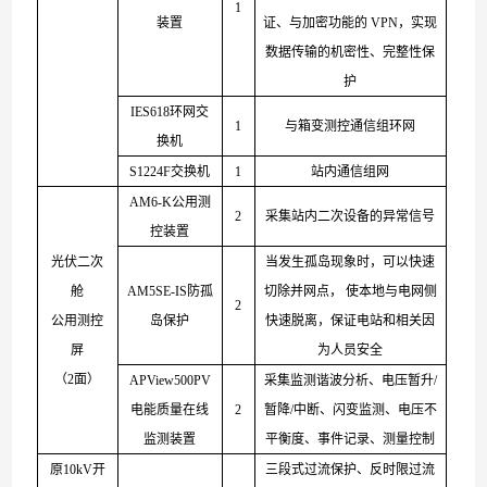
1
装置
证、与加密功能
的
VP
N
，实现
数据传输的机密性、完整性保
护
IES61
8
环网交
1
与箱变测控通信组环网
换机
S1224
F
交换机
1
站内通信组网
AM
6
-K
公用测
2
采集站内二次设备的异常信号
控装置
光伏二次
当发生孤岛现象时，可以快速
舱
AM5SE-IS
防孤
切除并网点
，
使本地与电网侧
2
公用测控
岛保护
快速脱离，保证电站和相关因
屏
为人员安全
（
2
面）
APView500
PV
采集监测谐波分析、电压暂
升
/
电能质量在线
2
暂
降
/
中断、闪变监测、电压不
监测装置
平衡度、事件记录、测量控制
原
10k
V
开
三段式过流保护、反时限过流