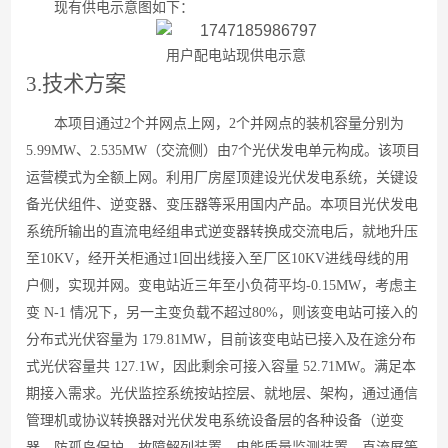
现有供电示意图如下：
用户配电站现供电示意
3.
技术方案
本项目通
过
2
个并网点上网
，
2
个并网点的装机容量分别
为
5.99M
W
、
2.535M
W
（交流侧）
由
7
个光伏发电单元构成。该项目
运营模式为全额上网。
利用厂房屋顶建设光伏发电系统，关键设
备光伏组件、逆变器、变压器等采用国内产品。本项目光伏发电
系统所输出的直流电经组串式逆变器转换成交流电后，就地升压
至
10K
V
，经开关柜通
过
1
回出线接入至厂
区
10K
V
进线母线的用
户侧，实现并网。变电站近三年至小负荷平
均
-0.15M
W
，考虑主
变
N-1
情况下，另一主变负载不超
过
80
%
，则该变电站可接入的
分布式光伏容量
为
179.81M
W
，目前该变电站已接入及在途分布
式光伏容量
共
127.1
W
，因此剩余可接入容
量
52.71M
W
。满足本
期接入需求。光伏监控系统按站控层、就地层、架构，通过通信
管理机或协议转换器对光伏发电系统设备层的各种设备（逆变
器、防孤岛保护、故障解列装置、电能质量监测装置、直流屏等