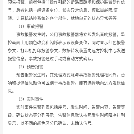
预告报警。前者包括非操作引起的断路器跳闸和保护装置动作信
号，后者包括一般设备变位、状态异常信息、模拟量越
限
/
复
限、计算机站控系统的各个部件、就地单元的状态异常等等。
（
1
）事故报警
事故报警发生时，公用事故报警器将立即发出音响报警，监
控画面上用颜色改变和闪烁表示该设备变位，同时显示红色报警
条文，打印机打印报警条文，数据转发装置向远方控制中心发送
报警信息。事故报警通过手动或自动方式确认。
（
2
）预告报警
预告报警发生时，其处理方式除与事故报警处理相同外，音
响和提供信息颜色可区别于事故报警。能有选择地向远方发送信
息。
（3）
实时事件
实时事件告警列表包括序号、发生时间、告警内容、告警等
级、确认状态等分列展示，告警信息默认按照发生时间
降序排列
显示，以不同的颜色区分已确认、未确认信号
。