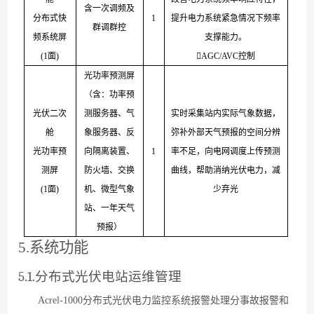
含一次调频及
分布式快
1
提升电力系统紧急情况下频率
群调群控
频系统屏
支撑能力。
(
1
面
)

AGC/AV
C
控制
光功率预测屏
（含：功率预
光伏二次
测服务器、气
实时采集站内实际气象数据，
舱
象服务器、反
弥补外部天气预报的空间分辨
光功率预
向隔离装置、
1
率不足，向电网调度上传预测
测屏
防火墙、交换
曲线，帮助消纳光伏电力，减
(
1
面
)
机、微型气象
少弃光
站、一年天气
预报）
5.
系统功能
5.1.
分布式光伏电站运维管理
Acrel-100
0
分布式光伏电力监控系统报警处理分事故报警和