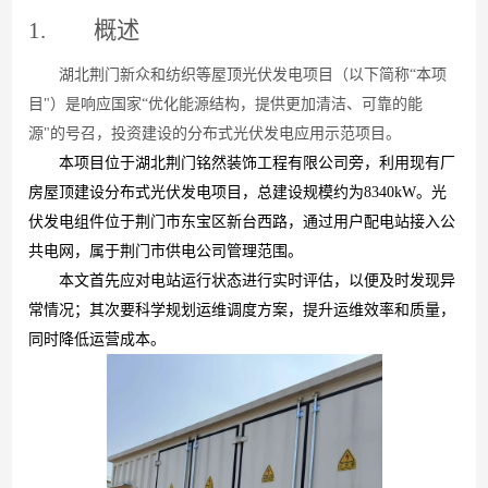
1.
概述
湖北荆门新众和纺织等屋顶光伏发电项目（以下简
称
“
本项
目
"
）是响应国
家
“
优化能源结构，提供更加清洁、可靠的能
源
"
的号召，投资建设的分布式光伏发电应用示范项目。
本项目位于湖北荆门铭然装饰工程有限公司旁，利用现有厂
房屋顶建设分布式光伏发电项目，总建设规模约
为
8340k
W
。光
伏发电组件位于荆门市东宝区新台西路，通过用户配电站接入公
共电网，属于荆门市供电公司管理范围
。
本
文首先应对电站运行状态进行实时评估，以便及时发现异
常情况；其次要科学规划运维调度方案，提升运维效率和质量，
同时降低运营成本。