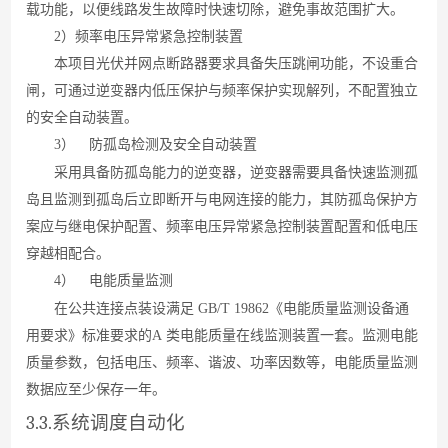
载功能，以便线路发生故障时快速切除，避免事故范围扩大。
2
）频率电压异常紧急控制装置
本项目光伏并网点断路器要求具备失压跳闸功能，不设重合
闸，可通过逆变器内低压保护与频率保护实现解列，不配置独立
的安全自动装置。
3）
防孤岛检测及安全自动装置
采用具备防孤岛能力的逆变器，逆变器需要具备快速监测孤
岛且监测到孤岛后立即断开与电网连接的能力，其防孤岛保护方
案应与继电保护配置、频率电压异常紧急控制装置配置和低电压
穿越相配合。
4）
电能质量监测
在公共连接点装设满
足
GB/T 1986
2
《电能质量监测设备通
用要求》标准要求
的
A
类电能质量在线监测装置一套。监测电能
质量参数，包括电压、频率、谐波、功率因数等，电能质量监测
数据应至少保存一年。
3.3.
系统调度自动化