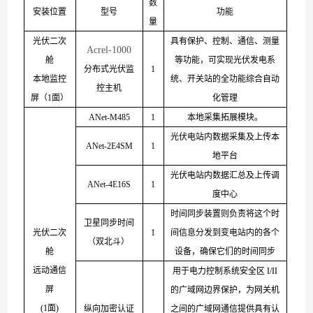
数
安装位置
型号
功能
量
光伏二次
具有保护、控制、通信、测量
Acrel-1000
舱
等功能，可实现光伏发电系
分布式光伏监
1
本地监控
统、开关站的全功能综合自动
控主机
屏
（
1
面）
化管理
ANet-M485
1
本地采集拓展模块。
光伏电站内数据采集及上传本
ANet-2E4SM
1
地平台
光伏电站内数据汇总及上传调
ANet-4E16S
1
度中心
时间同步装置则负责将这个时
卫星同步时间
光伏二次
1
间信息分发到变电站内的各个
（双北斗）
舱
设备，确保它们的时间同步
远动通信
用于电力控制系统安全
区
I/I
I
屏
的广域网边界保护，为网关机
(
1
面
)
纵向加密认证
之间的广域网通信提供具有认