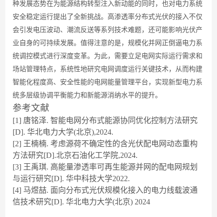
种发展态势在为能源结构转型注入新动能的同时，也对电力系统
安全稳定运行提出了全新挑战。高渗透率分布式光伏的接入不仅
会引发电压波动、潮流反送等系列技术难题，还可能影响光伏产
业自身的可持续发展。值得注意的是，规模化并网正倒逼电力系
统调控模式进行深度变革。为此，需要立足电网实际运行需求和
场站管理特点，系统性地研究电网调度运行关键技术，从而构建
智能化程度高、安全性能的电网能量管理平台，实现新型电力系
统多层级协调平衡能力和新能源消纳水平的提升。
参考文献
[
1
]
唐铭
泽
.
智能电网分布式能源协同优化控制方法研
究
[D].
华北电力大
学
(
北
京
),2024.
[2]
王楠
楠
.
考虑源荷不确定性的含光伏配电网动态重构
方法研
究
[D]
.
北京石油化工学
院
,2024.
[
3
]
王
禹
琪
.
高能量渗透率可再生能源并网的配电网规划
与运行研
究
[D].
华中科技大
学
2022.
[
4
]
马
煜
喆
.
面向分布式光伏规模化接入的电力线载波通
信技术研
究
[D].
华北电力大
学
(
北
京
) 2024