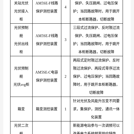
关站光伏
AM
5SE
-
F
线路
保护、失压跳闸、过电压保
4
光伏接入
保护测控装置
护；当回路故障时，用于跳开
柜
本柜断路器，切断故障
光伏预制
三段式过流保护、反时限过流
舱
AM
5SE
-
F
线路
保护、失压跳闸、过电压保
3
光伏出线
保护测控装置
护；当回路故障时，用于跳开
柜
本柜断路器，切断故障
两段式定时限过流保护、反时
光伏预制
限过流保护、两段式零序过流
AM
5SE
-
C
电容
舱
2
保护、过电压保护；当回路故
保护测控装置
光
伏
sv
g
柜
障时，用于跳开本柜断路器，
切断故障
针对光伏及风能升压变不同要
箱变
箱变测控装置
1
求，集保护，测控，通讯一体
化装置
光伏二次
新能源电站参与一次调频可以
舱
改善电力系统频率响应特性，