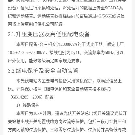
设备）信息进行采集和处理，将处理好的数据上传
至
SCAD
A
系
统和远动装置。远动装置数据经纵向加密后通
过
4G/5
G
无线通信
网将上传至荆门供电公司配调
。
3.1.
升压变压器及高低压配电设备
本项目配备
7
台三相交流
2000
KV
A
的干式变压器。额定电
压
10.5±2×2.5%/0.38k
V
，接线组别
为
Dy1
1
。交流频率
为
50Hz
,
可以
户外使用，能效等级满足国家规范要求。
3.2.
继电保护及安全自动装置
本光伏电站内主要电气设备采用微机保护，以满足信息上
送。元件保护按照《继电保护和安全自动装置技术规程》
（
GB1428
5
－
200
6
）配置。
1
）线路保护
本项目
为
10k
V
并网，建议光伏开关站总出线开关建议光伏开
关站总出线开关配置线路方向过流等保护，包括三段可经复压和
方向闭锁的过流保护，三段零序过流保护、过负荷并具备低周减