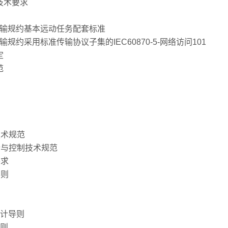
全技术要求
分:传输规约基本远动任务配套标准
传输规约采用标准传输协议子集的IEC60870-5-网络访问101
定
范
技术规范
行与控制技术规范
要求
导则
设计导则
导则