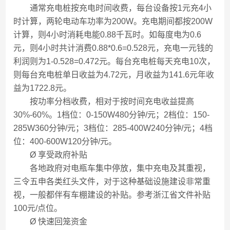
通常充电桩按充电时间收费，每台设备按1元充4小
时计算，两轮电动车功率为200W。充电期间都按200W
计算，则4小时消耗电能0.88千瓦时。如每度电为0.6
元，则4小时共计消费0.88*0.6=0.528元，充电一元钱的
利润则为1-0.528=0.472元。每台充电桩每天充电10次，
则每台充电桩单日收益为4.72元，月收益为141.6元年收
益为1722.8元。
按功率分档收费，相对于按时间充电收益提高
30%-60%。1档位：0-150W480分钟/元；2档位：150-
285W360分钟/元；3档位：285-400W240分钟/元；4档
位：400-600W120分钟/元。
Ø 享受政府补贴
各地政府对电瓶车集中停放，集中充电及其重视，
三令五申各类红头文件，对于这种基础设施建设非常重
视，一般都伴有车棚建设的补贴。参考浙江省文件补贴
100元/点位。
Ø 快速回笼资金