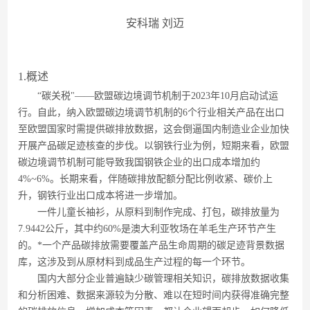
安科瑞 刘迈
1.
概述
“
碳关
税
"—
—
欧盟碳边境调节机制于
2023
年
1
0
月启动试运
行
。
自此，纳入欧盟碳边境调节机制
的
6
个行业相关产品在出口
至欧盟国家时需提供碳排放数据
，这会
倒逼国内制造业企业加快
开展产品碳足迹核查的步伐。以钢铁行业为例，短期来看，欧盟
碳边境调节机制可能导致我国钢铁企业的出口成本增加
约
4%
~
6
%
。长期来看，伴随碳排放配额分配比例收紧、碳价上
升，钢铁行业出口成本将进一步增加。
一件儿童长袖衫，从原料到制作完成、打包，碳排放量
为
7.944
2
公斤，其中
约
60
%
是澳大利亚牧场在羊毛生产环节产生
的。
*一个产品碳排放需要覆盖产品生命周期的
碳足迹背景数据
库
，这涉及到从原材料到成品生产过程的每一个环节。
国内
大部分企业普遍缺少碳
管理相关
知识
，
碳排放数据收集
和分析困难、数据来源较为分散、难以在短时间内获得准确完整