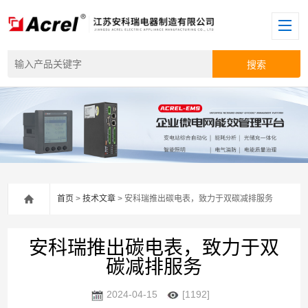
首页
>
技术文章
> 安科瑞推出碳电表，致力于双碳减排服务
安科瑞推出碳电表，致力于双
碳减排服务
2024-04-15
[1192]